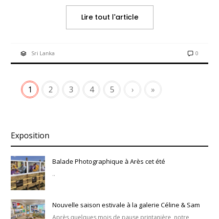
Lire tout l'article
Sri Lanka
0
1
2
3
4
5
›
»
Exposition
Balade Photographique à Arès cet été
..
Nouvelle saison estivale à la galerie Céline & Sam
Après quelques mois de pause printanière, notre