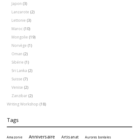
Japon
(3)
Lanzarote
(2)
Lettonie
(3)
Maroc
(10)
Mongolie
(19)
Norvège
(1)
Oman
(2)
Sibérie
(1)
Sri Lanka
(2)
Suisse
(7)
Venise
(2)
Zanzibar
(2)
Writing Workshop
(18)
Tags
Anniversaire
Artisanat
Amazonie
Aurores boréales