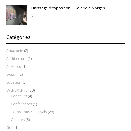
Finissage d’exposition – Galerie à Morges
..
Catégories
Amazonie
(2)
Architecture
(1)
ArtPhoto
(1)
Dessin
(2)
Equateur
(3)
EVENEMENTS
(30)
Concours
(4)
Conférences
(1)
Expositions / Festivals
(26)
Galeries
(6)
Golf
(1)