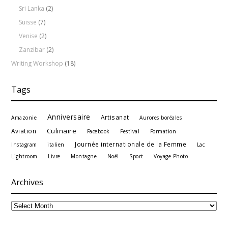
Sri Lanka
(2)
Suisse
(7)
Venise
(2)
Zanzibar
(2)
Writing Workshop
(18)
Tags
Anniversaire
Artisanat
Amazonie
Aurores boréales
Culinaire
Aviation
Facebook
Festival
Formation
Journée internationale de la Femme
Instagram
italien
Lac
Lightroom
Livre
Montagne
Noël
Sport
Voyage Photo
Archives
Archives