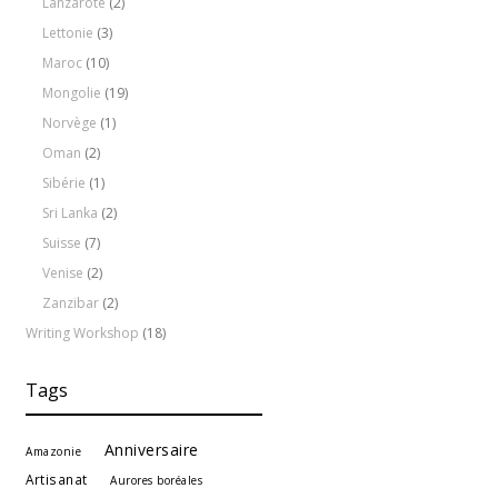
Lanzarote
(2)
Lettonie
(3)
Maroc
(10)
Mongolie
(19)
Norvège
(1)
Oman
(2)
Sibérie
(1)
Sri Lanka
(2)
Suisse
(7)
Venise
(2)
Zanzibar
(2)
Writing Workshop
(18)
Tags
Anniversaire
Amazonie
Artisanat
Aurores boréales