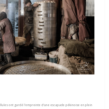
ellules ont gardé l’empreinte d’une escapade pékinoise en plein