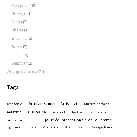
Mongolie
(19)
Norvège
(1)
Oman
(2)
Sibérie
(1)
Sri Lanka
(2)
Suisse
(7)
Venise
(2)
Zanzibar
(2)
Writing Workshop
(18)
Tags
Anniversaire
Artisanat
Amazonie
Aurores boréales
Culinaire
Aviation
Facebook
Festival
Formation
Journée internationale de la Femme
Instagram
italien
Lac
Lightroom
Livre
Montagne
Noël
Sport
Voyage Photo