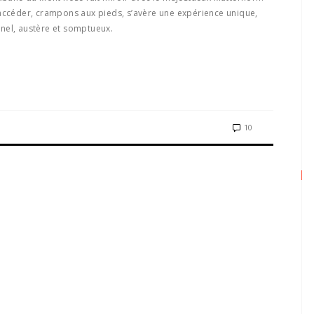
 accéder, crampons aux pieds, s’avère une expérience unique,
nel, austère et somptueux.
10