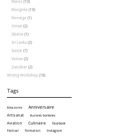
Maroc
(10)
Mongolie
(19)
Norvège
(1)
Oman
(2)
Sibérie
(1)
Sri Lanka
(2)
Suisse
(7)
Venise
(2)
Zanzibar
(2)
Writing Workshop
(18)
Tags
Anniversaire
Amazonie
Artisanat
Aurores boréales
Culinaire
Aviation
Facebook
Festival
Formation
Instagram