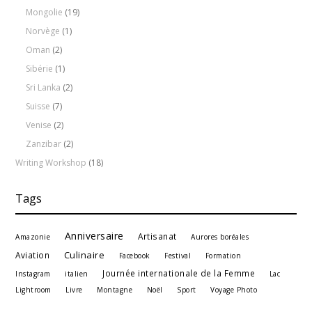
Mongolie
(19)
Norvège
(1)
Oman
(2)
Sibérie
(1)
Sri Lanka
(2)
Suisse
(7)
Venise
(2)
Zanzibar
(2)
Writing Workshop
(18)
Tags
Anniversaire
Artisanat
Amazonie
Aurores boréales
Culinaire
Aviation
Facebook
Festival
Formation
Journée internationale de la Femme
Instagram
italien
Lac
Lightroom
Livre
Montagne
Noël
Sport
Voyage Photo