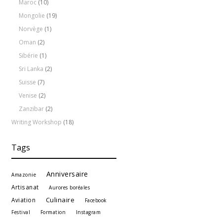
Maroc
(10)
Mongolie
(19)
Norvège
(1)
Oman
(2)
Sibérie
(1)
Sri Lanka
(2)
Suisse
(7)
Venise
(2)
Zanzibar
(2)
Writing Workshop
(18)
Tags
Anniversaire
Amazonie
Artisanat
Aurores boréales
Culinaire
Aviation
Facebook
Festival
Formation
Instagram