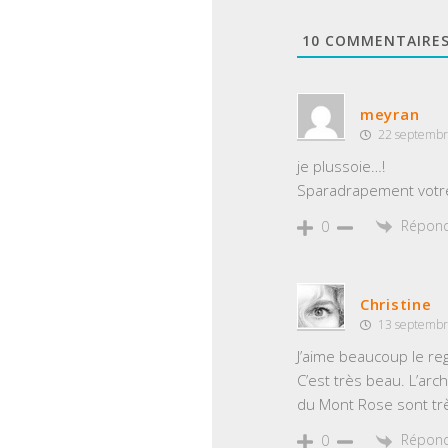
10
COMMENTAIRE
meyran
22 septembr
je plussoie…!
Sparadrapement votre 
Répon
0
Christine
13 septembr
J’aime beaucoup le re
C’est très beau. L’ar
du Mont Rose sont tr
Répon
0