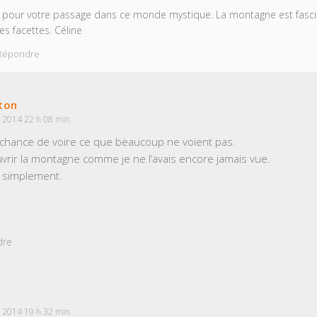
pour votre passage dans ce monde mystique. La montagne est fascin
es facettes. Céline
Répondre
ton
 2014 22 h 08 min
la chance de voire ce que beaucoup ne voient pas.
uvrir la montagne comme je ne l’avais encore jamais vue.
t simplement.
dre
 2014 19 h 32 min