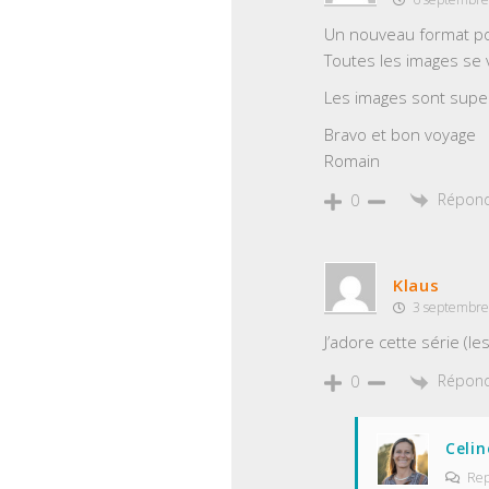
Un nouveau format pou
Toutes les images se v
Les images sont super
Bravo et bon voyage
Romain
Répon
0
Klaus
3 septembre
J’adore cette série (l
Répon
0
Celin
Rep