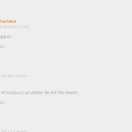
Duriaux
e 2014 9 h 21 min
gard !
dre
 2014 8 h 16 min
et toujours un plaisir de lire tes textes.
dre
 2014 6 h 26 min