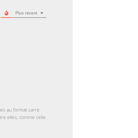
Plus récent
es au format carré.
tre elles, comme celle