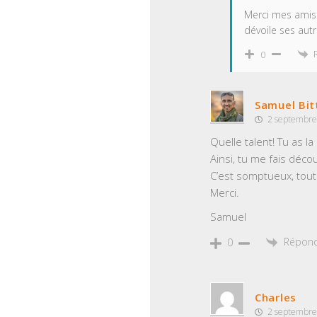
Merci mes amis 
dévoile ses autr
0
Samuel Bit
2 septembre
Quelle talent! Tu as 
Ainsi, tu me fais déco
C’est somptueux, tou
Merci.
Samuel
Répon
0
Charles
2 septembre