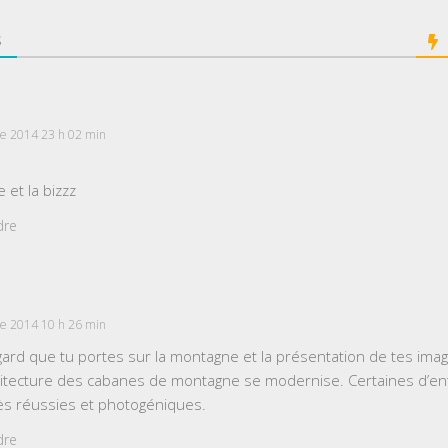
S
e 2014 23 h 02 min
et la bizzz
dre
e 2014 10 h 26 min
gard que tu portes sur la montagne et la présentation de tes imag
chitecture des cabanes de montagne se modernise. Certaines d’en
ès réussies et photogéniques.
dre