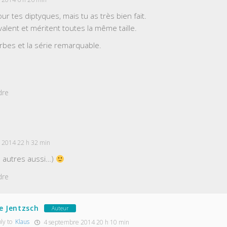
r tes diptyques, mais tu as très bien fait.
alent et méritent toutes la même taille.
bes et la série remarquable.
dre
 2014 22 h 32 min
es autres aussi…)
dre
e Jentzsch
Auteur
ly to
Klaus
4 septembre 2014 20 h 10 min