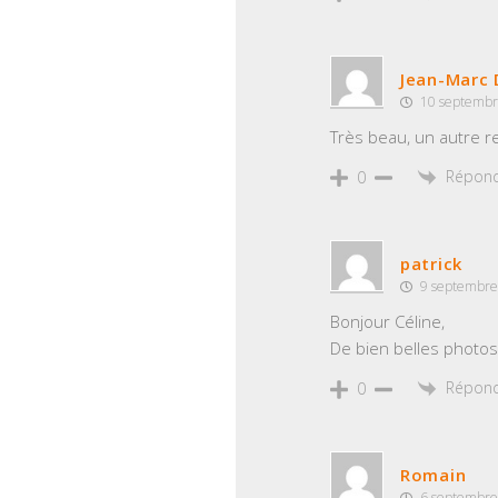
Jean-Marc 
10 septembr
Très beau, un autre re
Répon
0
patrick
9 septembre
Bonjour Céline,
De bien belles photos 
Répon
0
Romain
6 septembre