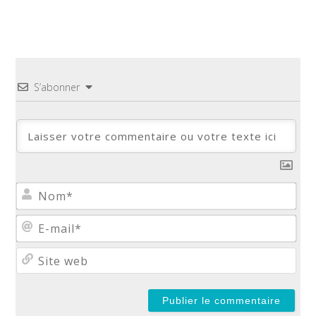
S’abonner
No
E-
mail
Site
web