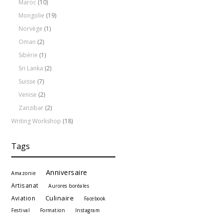
Maroc
(10)
Mongolie
(19)
Norvège
(1)
Oman
(2)
Sibérie
(1)
Sri Lanka
(2)
Suisse
(7)
Venise
(2)
Zanzibar
(2)
Writing Workshop
(18)
Tags
Anniversaire
Amazonie
Artisanat
Aurores boréales
Culinaire
Aviation
Facebook
Festival
Formation
Instagram