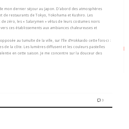
g de mon dernier séjour au Japon. D’abord des atmosphères
s et de restaurants de Tokyo, Yokohama et Kushiro. Les
de zéro, les « Salarymen » vêtus de leurs costumes noirs
e vers ces établissements aux ambiances chaleureuses et
posée au tumulte de la ville, sur l’île d’Hokkaido cette fois-ci :
ages de la côte. Les lumières diffusent et les couleurs pastelles
ralentie en cette saison. Je me concentre sur la douceur des
3