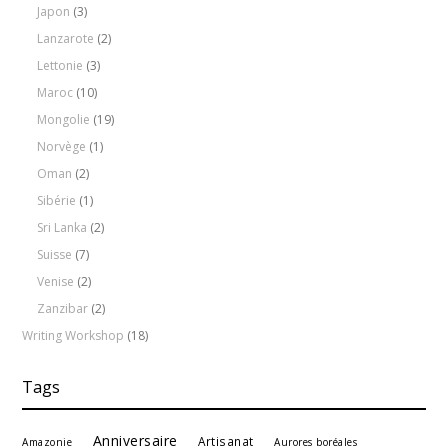
Japon
(3)
Lanzarote
(2)
Lettonie
(3)
Maroc
(10)
Mongolie
(19)
Norvège
(1)
Oman
(2)
Sibérie
(1)
Sri Lanka
(2)
Suisse
(7)
Venise
(2)
Zanzibar
(2)
Writing Workshop
(18)
Tags
Anniversaire
Artisanat
Amazonie
Aurores boréales