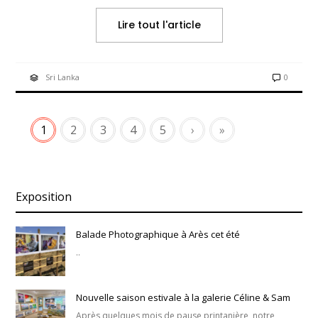
Lire tout l'article
Sri Lanka
0
1
2
3
4
5
›
»
Exposition
Balade Photographique à Arès cet été
..
Nouvelle saison estivale à la galerie Céline & Sam
Après quelques mois de pause printanière, notre