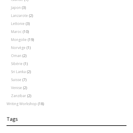
Japon
(3)
Lanzarote
(2)
Lettonie
(3)
Maroc
(10)
Mongolie
(19)
Norvège
(1)
Oman
(2)
Sibérie
(1)
Sri Lanka
(2)
Suisse
(7)
Venise
(2)
Zanzibar
(2)
Writing Workshop
(18)
Tags