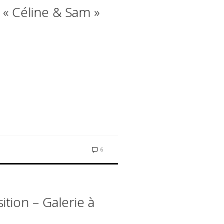
 « Céline & Sam »
6
ition – Galerie à