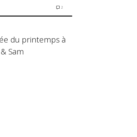
2
vée du printemps à
e & Sam