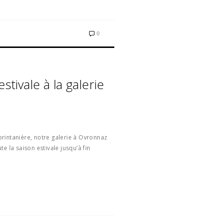
0
stivale à la galerie
rintanière, notre galerie à Ovronnaz
e la saison estivale jusqu’à fin