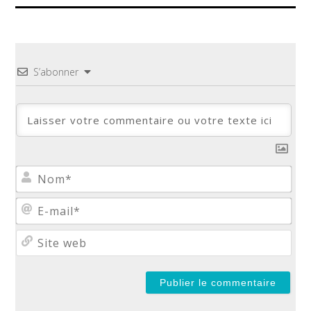
S’abonner
No
E-
mail
Site
web