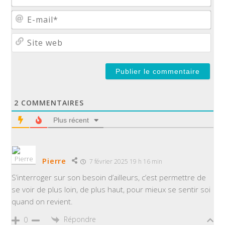
E-
mail
Site
web
2
COMMENTAIRES
Plus récent
Pierre
7 février 2025 19 h 16 min
S’interroger sur son besoin d’ailleurs, c’est permettre de
se voir de plus loin, de plus haut, pour mieux se sentir soi
quand on revient.
Répondre
0