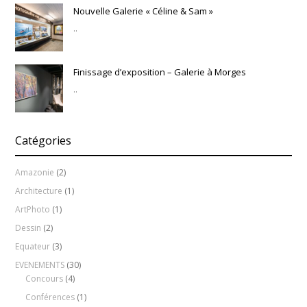
Nouvelle Galerie « Céline & Sam »
..
Finissage d’exposition – Galerie à Morges
..
Catégories
Amazonie
(2)
Architecture
(1)
ArtPhoto
(1)
Dessin
(2)
Equateur
(3)
EVENEMENTS
(30)
Concours
(4)
Conférences
(1)