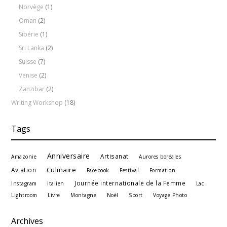
Norvège
(1)
Oman
(2)
Sibérie
(1)
Sri Lanka
(2)
Suisse
(7)
Venise
(2)
Zanzibar
(2)
Writing Workshop
(18)
Tags
Anniversaire
Artisanat
Amazonie
Aurores boréales
Culinaire
Aviation
Facebook
Festival
Formation
Journée internationale de la Femme
Instagram
italien
Lac
Lightroom
Livre
Montagne
Noël
Sport
Voyage Photo
Archives