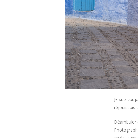
Je suis touj
réjouissais 
Déambuler et
Photographi
angle, ayan