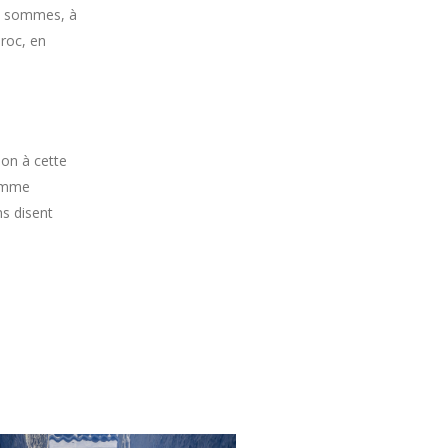
 y sommes, à
roc, en
son à cette
comme
ns disent