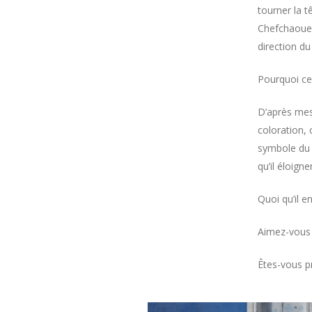
tourner la 
Chefchaouen
direction du
Pourquoi ce 
D’après mes 
coloration, 
symbole du 
qu’il éloigne
Quoi qu’il e
Aimez-vous 
Êtes-vous p