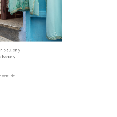
un bleu, on y
 Chacun y
e vert, de