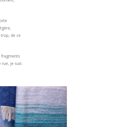
orte
légère,
 trop, de ce
es fragments
 rue, je suis