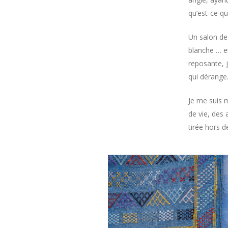
qu’est-ce q
Un salon de
blanche … et
reposante, j
qui dérange
Je me suis m
de vie, des 
tirée hors 