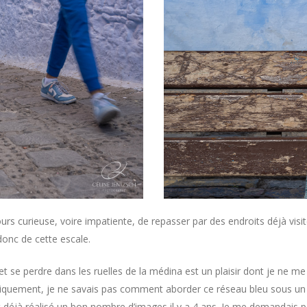
ours curieuse, voire impatiente, de repasser par des endroits déjà visi
donc de cette escale.
 se perdre dans les ruelles de la médina est un plaisir dont je ne me
quement, je ne savais pas comment aborder ce réseau bleu sous un
t déjà réalisé un bon nombre d’images il y a 4 ans. Je me demandais p