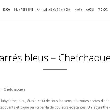
BLOG
FINE ART PRINT
ART GALLERIES & SERVICES
NEWS
ABOUT
VIDEOS
arrés bleus – Chefchaou
s - Chefchaouen
labyrinthe, bleu, étroit, celui de tous les sens, de toutes sortes d’od
aptivants et piqué par-ci par-là de couleurs éclatantes. Un labyrinthe 